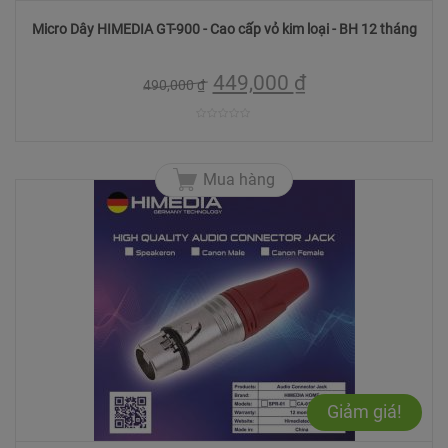
Micro Dây HIMEDIA GT-900 - Cao cấp vỏ kim loại - BH 12 tháng
449,000
₫
490,000
₫
0
trên
Mua hàng
5
Giảm giá!