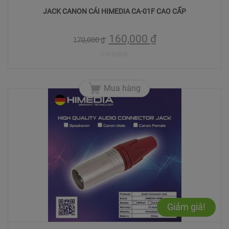
JACK CANON CÁI HIMEDIA CA-01F CAO CẤP
160,000
₫
170,000
₫
0
trên
Mua hàng
5
Giảm giá!