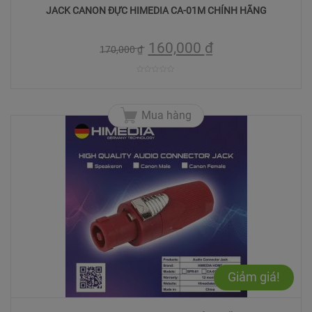
JACK CANON ĐỰC HIMEDIA CA-01M CHÍNH HÃNG
160,000
₫
170,000
₫
0
trên
Mua hàng
5
Giảm giá!