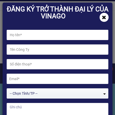
ĐĂNG KÝ TRỞ THÀNH ĐẠI LÝ CỦA
VINAGO
0
-- Chọn Tỉnh/TP --
PHỤ KIỆN ÂM THANH
Home
PHỤ KIỆN ÂM THANH