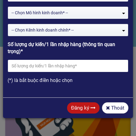
nhân dịp 12 tháng 12
-- Chọn Mô hình kinh doanh* --
Home
LAZADA siêu khuyến mại giá sốc khi mua hàng tại Shop ITVPLUS
-- Chọn Kênh kinh doanh chính* --
nhân dịp 12 tháng 12
Số lượng dự kiến/1 lần nhập hàng (thông tin quan
trọng)*
(*) là bắt buộc điền hoặc chọn
Đăng ký
Thoát