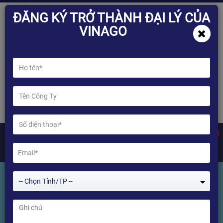
ĐĂNG KÝ TRỞ THÀNH ĐẠI LÝ CỦA
VINAGO
0
-- Chọn Tỉnh/TP --
LAZADA siêu khuyến mại giá sốc
khi mua hàng tại Shop ITVPLUS