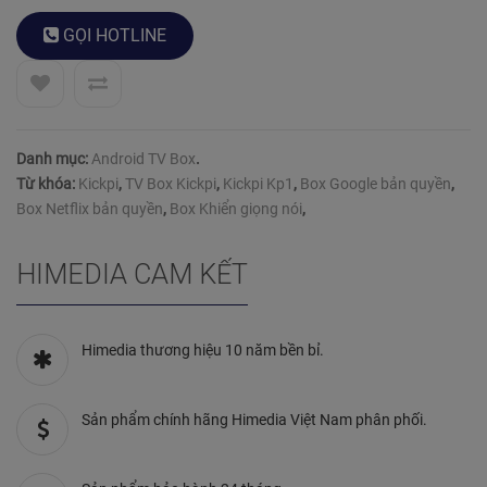
của
khách
GỌI
HOTLINE
hàng
Danh mục:
Android TV Box
.
Từ khóa:
Kickpi
,
TV Box Kickpi
,
Kickpi Kp1
,
Box Google bản quyền
,
Box Netflix bản quyền
,
Box Khiển giọng nói
,
HIMEDIA CAM KẾT
Himedia thương hiệu 10 năm bền bỉ.
Sản phẩm chính hãng Himedia Việt Nam phân phối.