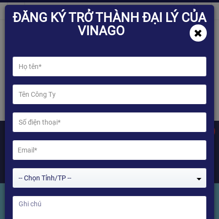
ĐĂNG KÝ TRỞ THÀNH ĐẠI LÝ CỦA
VINAGO
0
-- Chọn Tỉnh/TP --
TV BOX HIMEDIA KICKPI KP1 Ram