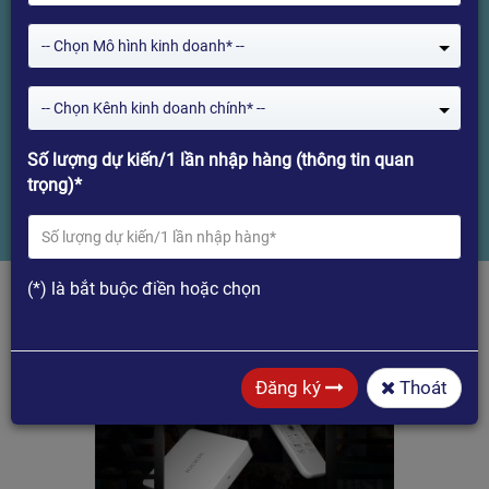
2G/ Rom 32G - Android TV 11 và
-- Chọn Mô hình kinh doanh* --
NETFLIX Chính Chủ. Phiên Bản
2024
-- Chọn Kênh kinh doanh chính* --
Số lượng dự kiến/1 lần nhập hàng (thông tin quan
Home
trọng)*
TV BOX HIMEDIA KICKPI KP1 Ram 2G/ Rom 32G - Android TV 11
và NETFLIX Chính Chủ. Phiên Bản 2024
(*) là bắt buộc điền hoặc chọn
Đăng ký
Thoát