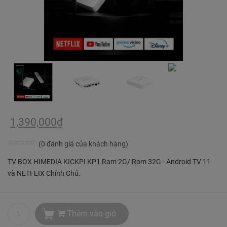
1,390,000
₫
(
0
đánh giá của khách hàng)
0
5
5
TV BOX HIMEDIA KICKPI KP1 Ram 2G/ Rom 32G - Android TV 11
trên
và NETFLIX Chính Chủ.
dựa
trên
bình
Thêm vào giỏ
chọn