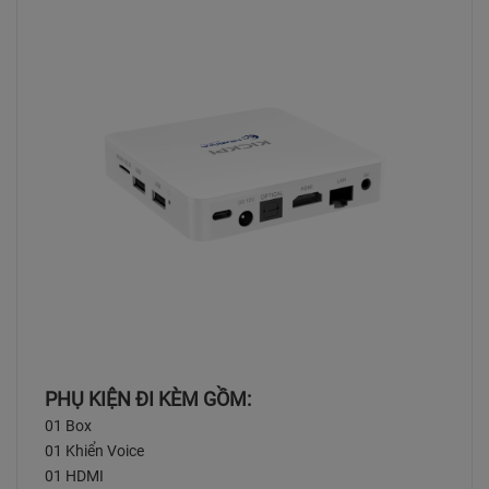
PHỤ KIỆN ĐI KÈM GỒM:
01 Box
01 Khiển Voice
01 HDMI