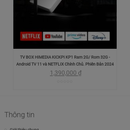
TV BOX HIMEDIA KICKPI KP1 Ram 2G/ Rom 32G -
Android TV 11 và NETFLIX Chính Chủ. Phiên Bản 2024
1,390,000
₫
0
trên
5
Thông tin
Giới thiệu chung