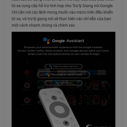
từ xa cung cấp hỗ trợ tích hợp cho Trợ lý Giọng nói Google.
Chỉ cần nói các lệnh mong muốn vào micro trên điều khiển
từ xa, và trợ lý giọng nói sẽ thực hiện các chỉ dẫn của bạn
một cách nhanh chóng và chính xác.