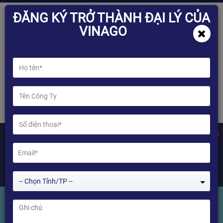
ĐĂNG KÝ TRỞ THÀNH ĐẠI LÝ CỦA
VINAGO
0
-- Chọn Tỉnh/TP --
USB DAC FX01 - Thiết bị giải mã