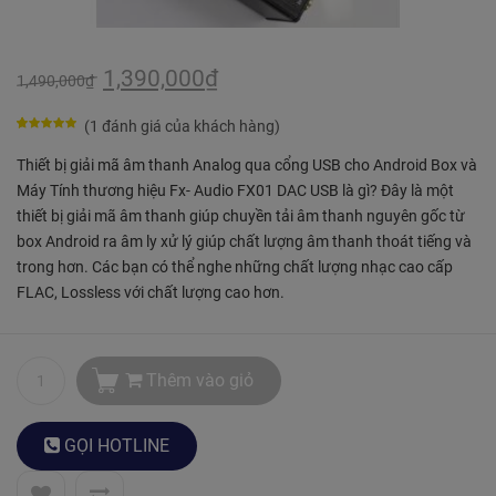
1,390,000
₫
1,490,000
₫
(
1
đánh giá của khách hàng)
4.8571428571429
5
5
Thiết bị giải mã âm thanh Analog qua cổng USB cho Android Box và
trên
dựa
Máy Tính thương hiệu Fx- Audio FX01 DAC USB là gì? Đây là một
trên
bình
thiết bị giải mã âm thanh giúp chuyền tải âm thanh nguyên gốc từ
chọn của
box Android ra âm ly xử lý giúp chất lượng âm thanh thoát tiếng và
khách
trong hơn. Các bạn có thể nghe những chất lượng nhạc cao cấp
hàng
FLAC, Lossless với chất lượng cao hơn.
Thêm vào giỏ
GỌI
HOTLINE