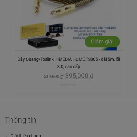
Giảm giá!
Dây Quang/Toslink HIMEDIA HOME TS805 - dài 5m, lõi
8.0, cao cấp
395,000
₫
519,000
₫
0
trên
5
Thông tin
Giới thiệu chung