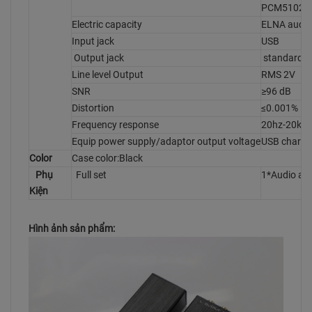
PCM5102A 
Electric capacity
ELNA audio 
Input jack
USB
Output jack
standard R
Line level Output
RMS 2V
SNR
≥96 dB
Distortion
≤0.001%
Frequency response
20hz-20khz
Equip power supply/adaptor output voltage
USB charge
Color
Case color:Black
Phụ
Full set
1*Audio amp
Kiện
Hình ảnh sản phẩm: