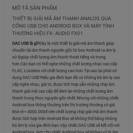
MÔ TẢ SẢN PHẨM
THIẾT BỊ GIẢI MÃ ÂM THANH ANALOG QUA
CỔNG USB CHO ANDROID BOX VÀ MÁY TÍNH
THƯƠNG HIỆU
FX- AUDIO FX01
DAC USB là gì?
Đây là một thiết bị giải mã âm thanh giúp
chuyền tải âm thanh nguyên gốc từ box Android ra âm ly
xử lýgiúp chất lượng âm thanh thoát tiếng và trong
hơn.Các bạn có thể nghe những chất lượng nhạc cao cấp
FLAC, Lossless với chất lượng cao hơn.Tại sao lại phải sử
dụng DAC USB?Nếu gia đình bạn đã có những bộ âm ly cao
cấp nghe nhạc, giá trị, được tích hợp sẵn những chip âm
thanh giải mã cao cấp để đem lại những chất lượng âm
thanh trung thực nguyên gốc nhất.Nhưng với những chiếc
Android box thông thường trên thị trường thường có giá
khá rẻ < 4000.000đ nên chất lượng chip giải mã âm thanh
được tích hợp trên Android Box sẽ không thể bằng những
bộ âm ly của gia đình bạn.Vậy chiếc DAC USB sẽ kết nối với
Android box, làm cho chiếc Android box sẽ không xử lý âm