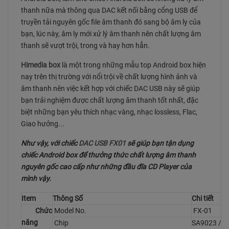
thanh nữa mà thông qua DAC kết nối bằng cổng USB để
truyền tải nguyên gốc file âm thanh đó sang bộ âm ly của
bạn, lúc này, âm ly mới xử lý âm thanh nên chất lượng âm
thanh sẽ vượt trội, trong và hay hơn hẳn.
Himedia box
là một trong những mẫu top Android box hiện
nay trên thị trường với nổi trội về chất lượng hình ảnh và
âm thanh nên việc kết hợp với chiếc DAC USB này sẽ giúp
bạn trải nghiệm được chất lượng âm thanh tốt nhất, đặc
biệt những bạn yêu thích nhạc vàng, nhạc lossless, Flac,
Giao hưởng...
Như vậy, với chiếc
DAC USB FX01
sẽ giúp bạn tận dụng
chiếc Android box để thưởng thức chất lượng âm thanh
nguyên gốc cao cấp như những đầu đĩa CD Player của
mình vậy.
Item
Thông Số
Chi tiết
Chức
Model No.
FX-01
năng
Chip
SA9023 / P