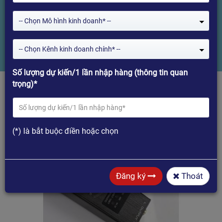
âm thanh Android Box và Máy Tính
-- Chọn Mô hình kinh doanh* --
Home
-- Chọn Kênh kinh doanh chính* --
USB DAC FX01 - Thiết bị giải mã âm thanh Android Box và Máy Tính
Số lượng dự kiến/1 lần nhập hàng (thông tin quan
trọng)*
(*) là bắt buộc điền hoặc chọn
Đăng ký
Thoát