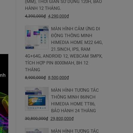
(MM), THỜI GIAN SỬ DỤNG 120H, BẢO
HÀNH 12 THÁNG.
4,390,000
₫
4,290,000
₫
MÀN HÌNH CẢM ỨNG DI
ĐỘNG THÔNG MINH
HIMEDIA HOME M22 64G,
21.5INCH, IPS, RAM
4G+64G, ANDROID 12, WEBCAM 5MPX,
TÍCH HỢP PIN 8000MAH, BH 12
THÁNG
8,900,000
₫
8,500,000
₫
MÀN HÌNH TƯƠNG TÁC
THÔNG MINH 86INCH
HIMEDIA HOME TT86,
BẢO HÀNH 24 THÁNG
30,800,000
₫
29,800,000
₫
MÀN HÌNH TƯƠNG TÁC