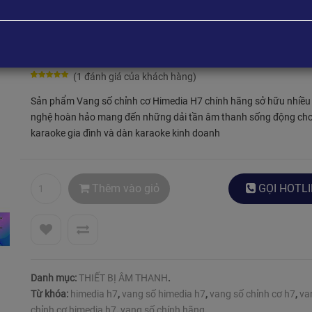
3,290,000
₫
3,990,000
₫
(
1
đánh giá của khách hàng)
5
5
5
trên
Sản phẩm Vang số chỉnh cơ Himedia H7 chính hãng sở hữu nhiều
dựa trên
nghệ hoàn hảo mang đến những dải tần âm thanh sống động ch
bình chọn
karaoke gia đình và dàn karaoke kinh doanh
của khách
hàng
Thêm vào giỏ
GỌI
HOTLI
Danh mục:
THIẾT BỊ ÂM THANH
.
Từ khóa:
himedia h7
,
vang số himedia h7
,
vang số chỉnh cơ h7
,
va
chỉnh cơ himedia h7
,
vang số chính hãng
,