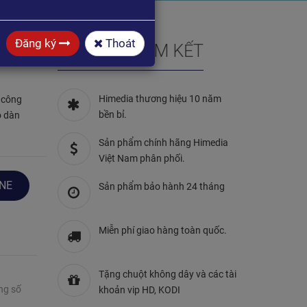
Đăng ký
Thoát
HIMEDIA CAM KẾT
Himedia thương hiệu 10 năm
 công
bền bỉ.
o dàn
Sản phẩm chính hãng Himedia
Việt Nam phân phối.
NE
Sản phẩm bảo hành 24 tháng
Miễn phí giao hàng toàn quốc.
Tặng chuột không dây và các tài
ng số
khoản vip HD, KODI