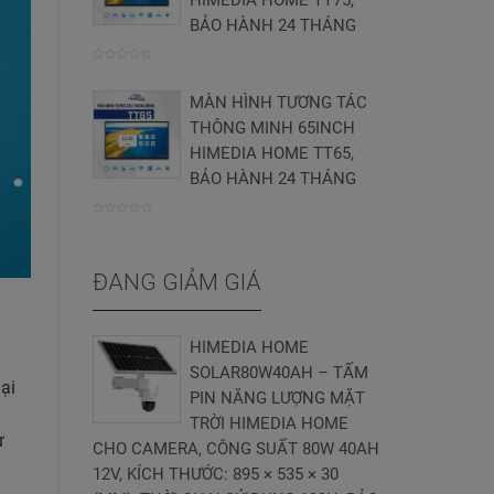
HIMEDIA HOME TT75,
BẢO HÀNH 24 THÁNG
0
MÀN HÌNH TƯƠNG TÁC
trên
THÔNG MINH 65INCH
5
HIMEDIA HOME TT65,
BẢO HÀNH 24 THÁNG
0
trên
ĐANG GIẢM GIÁ
5
HIMEDIA HOME
SOLAR80W40AH – TẤM
ại
PIN NĂNG LƯỢNG MẶT
TRỜI HIMEDIA HOME
ự
CHO CAMERA, CÔNG SUẤT 80W 40AH
12V, KÍCH THƯỚC: 895 × 535 × 30