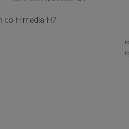
nh cơ Himedia H7
Đá
Đá