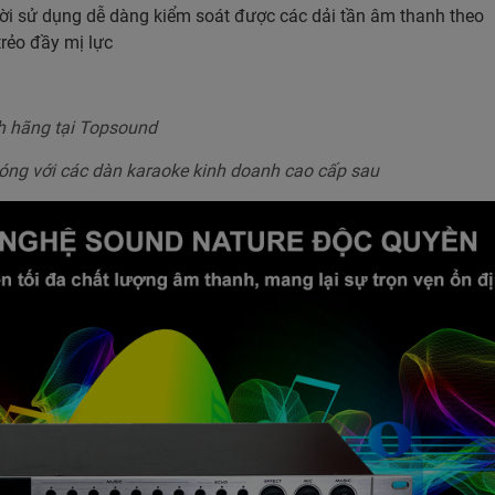
i sử dụng dễ dàng kiểm soát được các dải tần âm thanh theo
rẻo đầy mị lực
h hãng tại Topsound
hóng với các dàn karaoke kinh doanh cao cấp sau