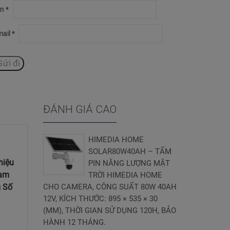
ên
*
mail
*
ĐÁNH GIÁ CAO
HIMEDIA HOME
SOLAR80W40AH – TẤM
hiệu
PIN NĂNG LƯỢNG MẶT
đam
TRỜI HIMEDIA HOME
g Số
CHO CAMERA, CÔNG SUẤT 80W 40AH
12V, KÍCH THƯỚC: 895 × 535 × 30
(MM), THỜI GIAN SỬ DỤNG 120H, BẢO
HÀNH 12 THÁNG.