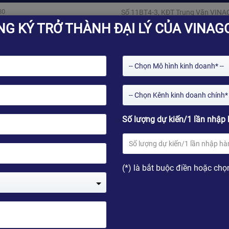
80
Số 11BT4-3, KĐT Trung Văn VINA
NG KÝ TRỞ THÀNH ĐẠI LÝ CỦA VINAG
-- Chọn Mô hình kinh doanh* --
-- Chọn Kênh kinh doanh chính* 
Số lượng dự kiến/1 lần nhập 
Giải pháp
Kho ứng dụng
Tin tức
Kỹ thu
(*) là bắt buộc điền hoặc chọ
H7