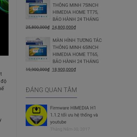
THÔNG MINH 75INCH
HIMEDIA HOME TT75,
BẢO HÀNH 24 THÁNG
25,800,000
₫
24,800,000
₫
MÀN HÌNH TƯƠNG TÁC
THÔNG MINH 65INCH
HIMEDIA HOME TT65,
BẢO HÀNH 24 THÁNG
19,900,000
₫
18,900,000
₫
t
 độ
hế
ĐÁNG QUAN TÂM
Firmware HIMEDIA H1
1.1.2 tối ưu hệ thống và
y
youtube
Tháng Năm 30, 2017