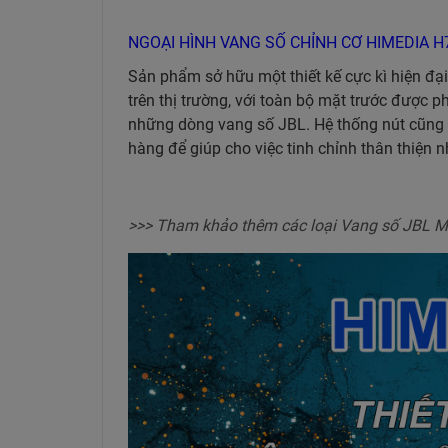
NGOẠI HÌNH VANG SỐ CHỈNH CƠ HIMEDIA H
Sản phẩm sở hữu một thiết kế cực kì hiện đạ
trên thị trường, với toàn bộ mặt trước được
những dòng vang số JBL. Hệ thống nút cũng 
hàng để giúp cho việc tinh chỉnh thân thiện n
>>> Tham khảo thêm các loại Vang số JBL M