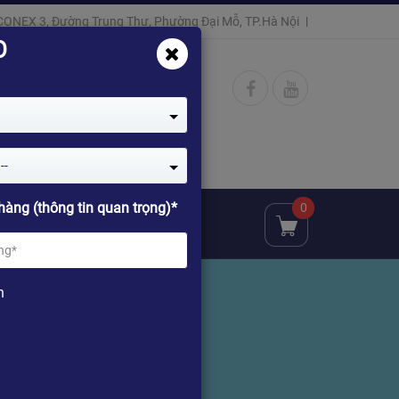
CONEX 3, Đường Trung Thư, Phường Đại Mỗ, TP.Hà Nội
O
--
hàng (thông tin quan trọng)*
0
ật
Đại lý
Chia sẻ
n