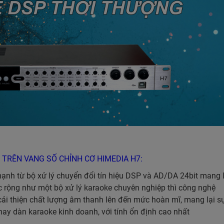
RÊN VANG SỐ CHỈNH CƠ HIMEDIA H7:
nh từ bộ xử lý chuyển đổi tín hiệu DSP và AD/DA 24bit mang l
ực rộng như một bộ xử lý karaoke chuyên nghiệp thì công nghệ
ải thiện chất lượng âm thanh lên đến mức hoàn mĩ, mang lại s
hay dàn karaoke kinh doanh, với tính ổn định cao nhất