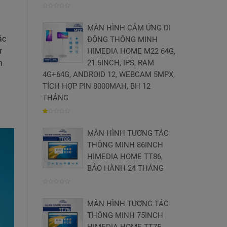
0
MÀN HÌNH CẢM ỨNG DI
trên
ác
ĐỘNG THÔNG MINH
5
ư
HIMEDIA HOME M22 64G,
h
21.5INCH, IPS, RAM
4G+64G, ANDROID 12, WEBCAM 5MPX,
TÍCH HỢP PIN 8000MAH, BH 12
THÁNG
1.004854368932
MÀN HÌNH TƯƠNG TÁC
trên
THÔNG MINH 86INCH
5
HIMEDIA HOME TT86,
BẢO HÀNH 24 THÁNG
0
MÀN HÌNH TƯƠNG TÁC
trên
THÔNG MINH 75INCH
5