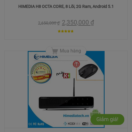
HIMEDIA H8 OCTA CORE, 8 Lõi, 2G Ram, Android 5.1
2,350,000
₫
2,650,000
₫
4.6
trên 5
Mua hàng
Giảm giá!