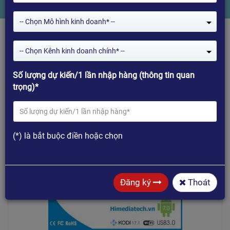
-- Chọn Mô hình kinh doanh* --
-- Chọn Kênh kinh doanh chính* --
1
2
3
Số lượng dự kiến/1 lần nhập hàng (thông tin quan
trọng)*
Mua hàng
(*) là bắt buộc điền hoặc chọn
Đăng ký
Thoát