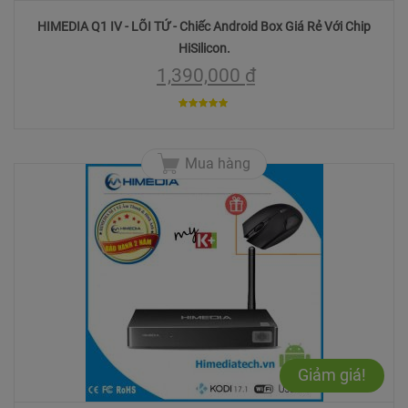
HIMEDIA Q1 IV - LÕI TỨ - Chiếc Android Box Giá Rẻ Với Chip
HiSilicon.
1,390,000
₫
5
trên 5
Mua hàng
Giảm giá!