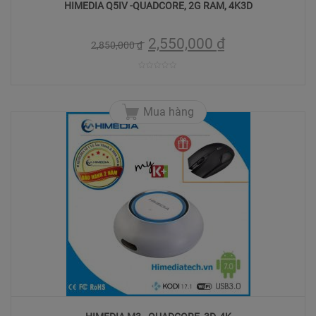
HIMEDIA Q5IV -QUADCORE, 2G RAM, 4K3D
2,550,000
₫
2,850,000
₫
0
trên
Mua hàng
5