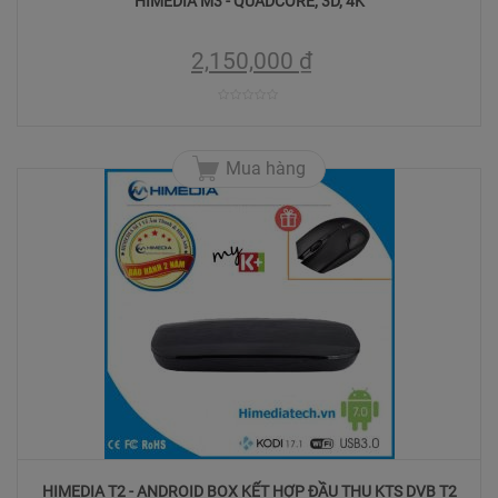
HIMEDIA M3 - QUADCORE, 3D, 4K
2,150,000
₫
0
trên
Mua hàng
5
HIMEDIA T2 - ANDROID BOX KẾT HỢP ĐẦU THU KTS DVB T2