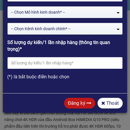
-- Chọn Mô hình kinh doanh* --
-- Chọn Kênh kinh doanh chính* --
Số lượng dự kiến/1 lần nhập hàng (thông tin quan
trọng)*
(*) là bắt buộc điền hoặc chọn
TEST CHẤT LƯỢNG 4K HDR TRÊN HIMEDIA Q10
PRO BỞI HỘI HD SÀI GÒN
Đăng ký
Thoát
Sau đây là bài đánh giá chất lượng của hội HD SÀI GÒN về tính
năng chơi 4K HDR của đầu Android Box HIMEDIA Q10 PRO (siêu
phẩm đầu tiên trên thị trường hỗ trợ phát được 4K HDR 60fps, 10