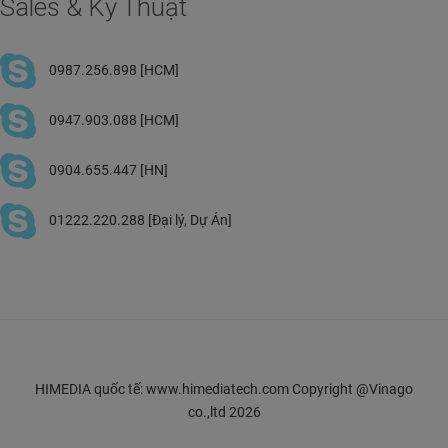
Sales & Kỹ Thuật
0987.256.898 [HCM]
0947.903.088 [HCM]
0904.655.447 [HN]
01222.220.288 [Đại lý, Dự Án]
HIMEDIA quốc tế: www.himediatech.com Copyright @Vinago
co.,ltd 2026