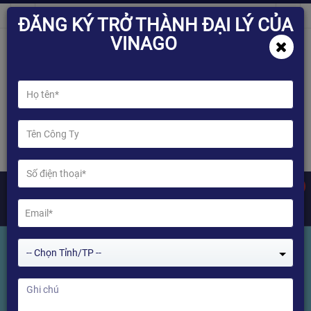
ĐĂNG KÝ TRỞ THÀNH ĐẠI LÝ CỦA
VINAGO
0
-- Chọn Tỉnh/TP --
Tin tức
Home
Tin tức